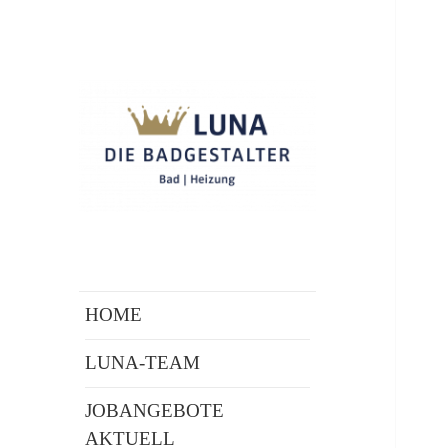
Wir von LUNA sind
Luna Obertshausen
BADGESTALTER und MEISTER
– Ihr Fachbetrieb für
DER ELEMENTE
Badrenovierung
HOME
und
LUNA-TEAM
Heizungsinstallation
JOBANGEBOTE
AKTUELL