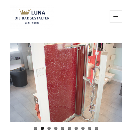
MENÜ
UND
Luna Obertshausen – Ihr
WIDGETS
Fachbetrieb für Badrenovierung
und Heizungsinstallation
0